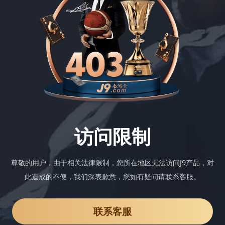
访问限制
尊敬的用户，由于相关法律限制，您所在地区无法访问J9产品，对
此造成的不便，我们深表歉意，您如有疑问请联系客服。
联系客服