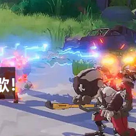
你争夺！**