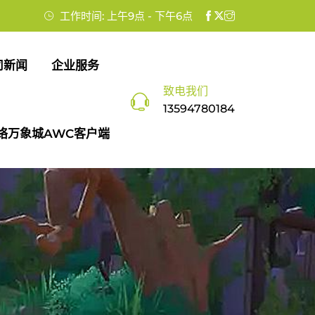
工作时间: 上午9点 - 下午6点
司新闻
企业服务
致电我们
13594780184
络万象城AWC客户端