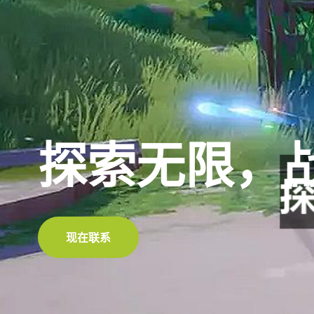
**与全球玩
了解我们