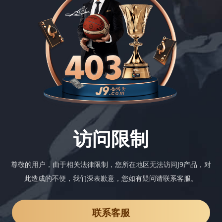
访问限制
尊敬的用户，由于相关法律限制，您所在地区无法访问J9产品，对
此造成的不便，我们深表歉意，您如有疑问请联系客服。
联系客服